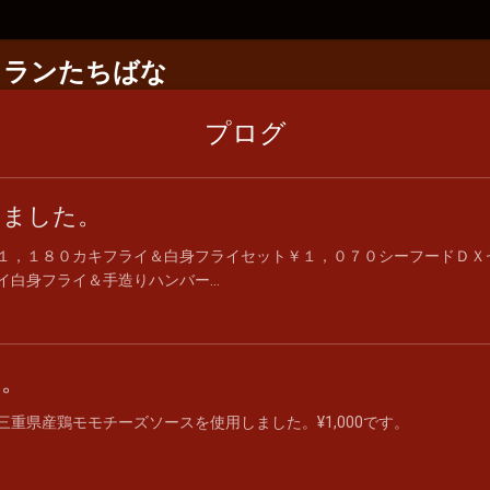
トランたちばな
プログ
めました。
１，１８０カキフライ＆白身フライセット￥１，０７０シーフードＤＸ
白身フライ＆手造りハンバー...
。
重県産鶏モモチーズソースを使用しました。¥1,000です。